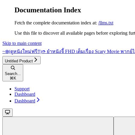
Documentation Index
Fetch the complete documentation index at:
/llms.txt
Use this file to discover all available pages before exploring fur
Skip to main content
~❄️(ดูหนังใหม่ฟรี‼️)➮ ยำหนังจี้ FHD เต็มเรื่อง Scary Movie พากย
Untitled Product
Search...
⌘
K
Support
Dashboard
Dashboard