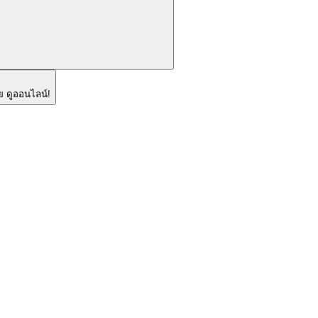
ย ดูออนไลน์!